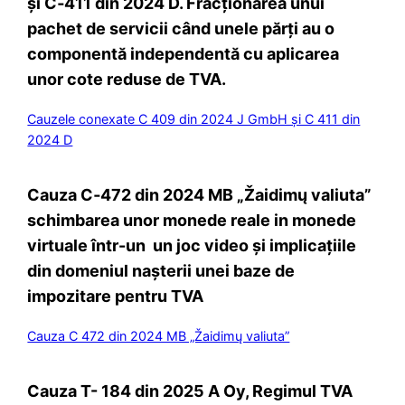
și C‑411 din 2024 D. Fracționarea unui
pachet de servicii când unele părți au o
componentă independentă cu aplicarea
unor cote reduse de TVA.
Cauzele conexate C 409 din 2024 J GmbH și C 411 din
2024 D
Cauza C‑472 din 2024 MB „Žaidimų valiuta”
schimbarea unor monede reale in monede
virtuale într-un un joc video și implicațiile
din domeniul nașterii unei baze de
impozitare pentru TVA
Cauza C 472 din 2024 MB „Žaidimų valiuta”
Cauza T- 184 din 2025 A Oy, Regimul TVA