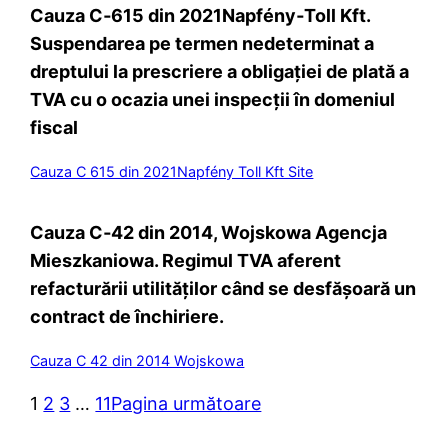
Cauza C‑615 din 2021Napfény‑Toll Kft.
Suspendarea pe termen nedeterminat a
dreptului la prescriere a obligației de plată a
TVA cu o ocazia unei inspecții în domeniul
fiscal
Cauza C 615 din 2021Napfény Toll Kft Site
Cauza C‑42 din 2014, Wojskowa Agencja
Mieszkaniowa. Regimul TVA aferent
refacturării utilităților când se desfășoară un
contract de închiriere.
Cauza C 42 din 2014 Wojskowa
1
2
3
…
11
Pagina următoare