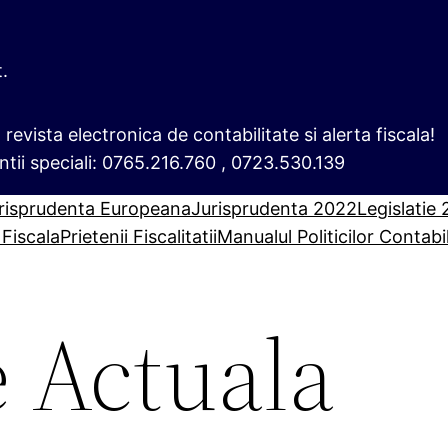
t.
i, revista electronica de contabilitate si alerta fiscala!
ntii speciali: 0765.216.760 , 0723.530.139
risprudenta Europeana
Jurisprudenta 2022
Legislatie
 Fiscala
Prietenii Fiscalitatii
Manualul Politicilor Contabi
e Actuala