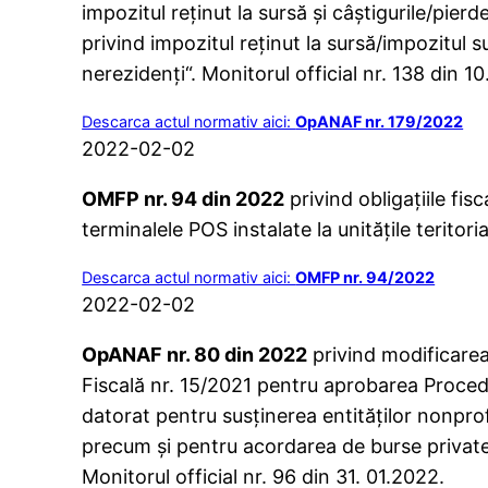
impozitul reţinut la sursă şi câştigurile/pierde
privind impozitul reţinut la sursă/impozitul s
nerezidenţi“. Monitorul official nr. 138 din 1
Descarca actul normativ aici:
OpANAF nr. 179/2022
2022-02-02
OMFP nr. 94 din 2022
privind obligaţiile fis
terminalele POS instalate la unităţile teritori
Descarca actul normativ aici:
OMFP nr. 94/2022
2022-02-02
OpANAF nr. 80 din 2022
privind modificarea
Fiscală nr. 15/2021 pentru aprobarea Procedu
datorat pentru susţinerea entităţilor nonprofit
precum şi pentru acordarea de burse private,
Monitorul official nr. 96 din 31. 01.2022.