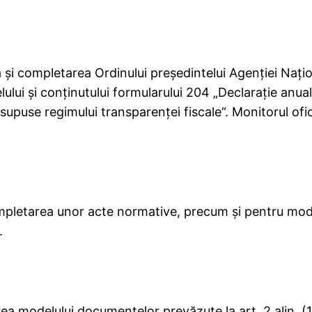
 şi completarea Ordinului preşedintelui Agenţiei Naţi
lui şi conţinutului formularului 204 „Declaraţie anua
i supuse regimului transparenţei fiscale“. Monitorul ofic
mpletarea unor acte normative, precum şi pentru modi
.
a modelului documentelor prevăzute la art. 2 alin. (