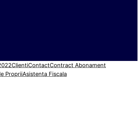
 2022
Clienti
Contact
Contract Abonament
le Proprii
Asistenta Fiscala