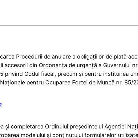
carea Procedurii de anulare a obligaţiilor de plată acc
aţii accesorii din Ordonanţa de urgenţă a Guvernului n
 privind Codul fiscal, precum şi pentru instituirea uno
 Naţionale pentru Ocuparea Forţei de Muncă nr. 85/202
2
a şi completarea Ordinului preşedintelui Agenţiei Naţ
obarea modelului şi conţinutului formularelor utilizat