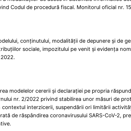
rivind Codul de procedură fiscal. Monitorul oficial nr. 
lului, conţinutului, modalităţii de depunere şi de ge
ntribuţiilor sociale, impozitului pe venit şi evidenţa n
2.2022.
a modelelor cererii şi declaraţiei pe propria răspund
ului nr. 2/2022 privind stabilirea unor măsuri de prot
 contextul interzicerii, suspendării ori limitării activi
erată de răspândirea coronavirusului SARS-CoV-2, pr
tive.