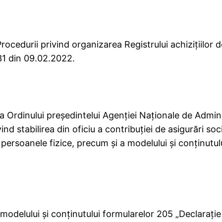
cedurii privind organizarea Registrului achiziţiilor d
31 din 09.02.2022.
 Ordinului preşedintelui Agenţiei Naţionale de Admini
 stabilirea din oficiu a contribuţiei de asigurări socia
persoanele fizice, precum şi a modelului şi conţinutul
odelului şi conţinutului formularelor 205 „Declaraţie