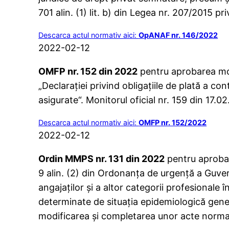
701 alin. (1) lit. b) din Legea nr. 207/2015 p
Descarca actul normativ aici:
OpANAF nr. 146/2022
2022-02-12
OMFP nr. 152 din 2022
pentru aprobarea mode
„Declaraţiei privind obligaţiile de plată a co
asigurate“. Monitorul oficial nr. 159 din 17.0
Descarca actul normativ aici:
OMFP nr. 152/2022
2022-02-12
Ordin MMPS nr. 131 din 2022
pentru aprobare
9 alin. (2) din Ordonanţa de urgenţă a Guvern
angajaţilor şi a altor categorii profesionale în
determinate de situaţia epidemiologică gen
modificarea şi completarea unor acte norma