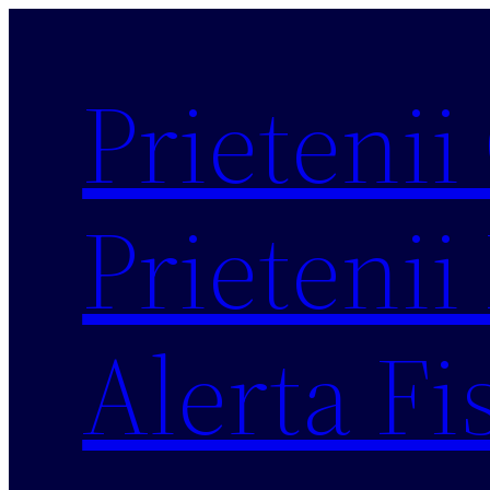
Sari
la
Prietenii
conținut
Prietenii 
Alerta Fi