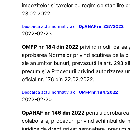
impozitelor şi taxelor cu regim de stabilire p
23.02.2022.
Descarca actul normativ aici:
OpANAF nr. 237/2022
2022-02-23
OMFP nr. 184 din 2022
privind modificarea ş
aprobarea Normelor privind scutirea de la pl
ale anumitor bunuri, prevăzută la art. 293 alin
precum şi a Procedurii privind autorizarea u
oficial nr. 176 din 22.02.2022.
Descarca actul normativ aici:
OMFP nr. 184/2022
2022-02-20
OpANAF nr. 146 din 2022
pentru aprobarea co
colaborare, procedurii privind schimbul de i
juridice de drept privat semnatare, precum ş