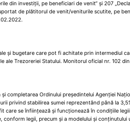
rile din investiţii, pe beneficiari de venit“ şi 207 „Dec
uportat de plătitorul de venit/veniturile scutite, pe ben
0.02.2022.
cale şi bugetare care pot fi achitate prin intermediul c
ale ale Trezoreriei Statului. Monitorul oficial nr. 102 d
 şi completarea Ordinului preşedintelui Agenţiei Naţi
rii privind stabilirea sumei reprezentând până la 3,5
 care se înfiinţează şi funcţionează în condiţiile legii ş
 conform legii, precum şi a modelului şi conţinutului