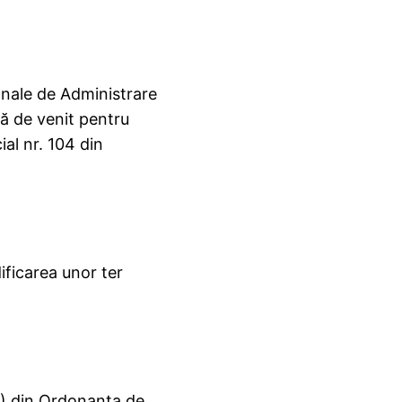
onale de Administrare
lă de venit pentru
ial nr. 104 din
ficarea unor ter
1) din Ordonanţa de