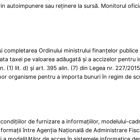
rin autoimpunere sau reţinere la sursă. Monitorul oficia
i completarea Ordinului ministrului finanţelor publice
ata taxei pe valoarea adăugată şi a accizelor pentru i
. (1) lit. d) şi art. 395 alin. (7) din Legea nr. 227/2015
nor organisme pentru a importa bunuri în regim de scu
ndiţiilor de furnizare a informaţiilor, modelului-cadr
nformaţii între Agenţia Naţională de Administrare Fisc
i a modalităţilor de acces în sistemele informatice d