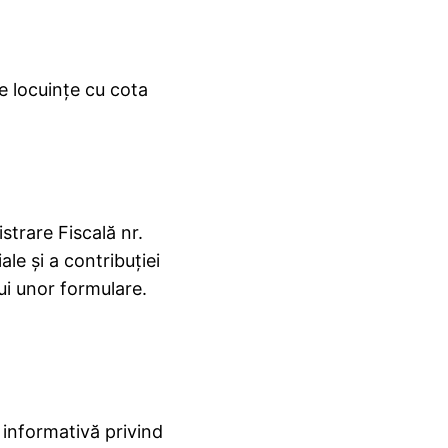
e locuinţe cu cota
strare Fiscală nr.
le şi a contribuţiei
ui unor formulare.
 informativă privind