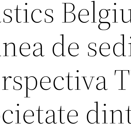
astics Belg
unea de sed
erspectiva 
cietate dint