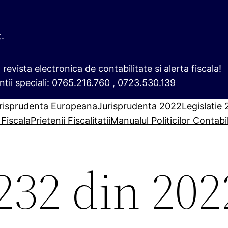
t.
i, revista electronica de contabilitate si alerta fiscala!
ntii speciali: 0765.216.760 , 0723.530.139
risprudenta Europeana
Jurisprudenta 2022
Legislatie
 Fiscala
Prietenii Fiscalitatii
Manualul Politicilor Contabi
232 din 202