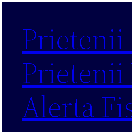
Sari
la
Prietenii
conținut
Prietenii 
Alerta Fi