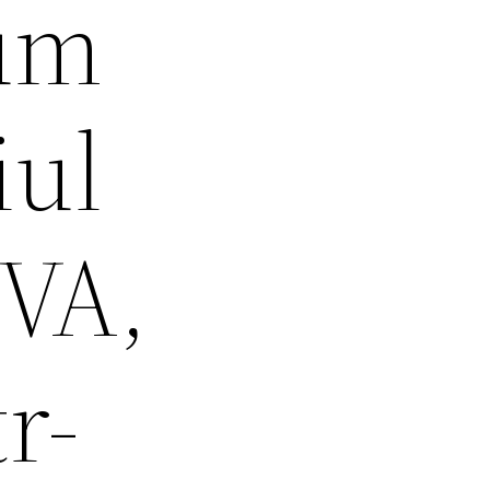
ium
iul
TVA,
r-