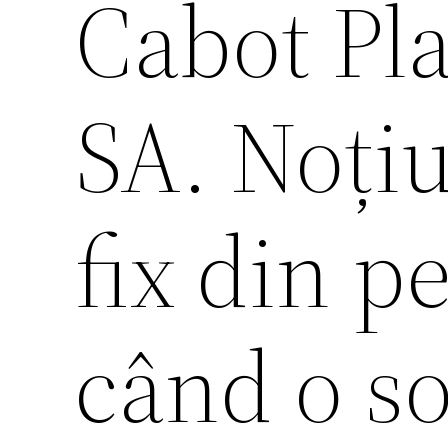
Cabot Pl
SA. Noți
fix din p
când o so