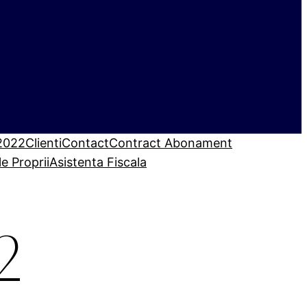
 2022
Clienti
Contact
Contract Abonament
le Proprii
Asistenta Fiscala
2