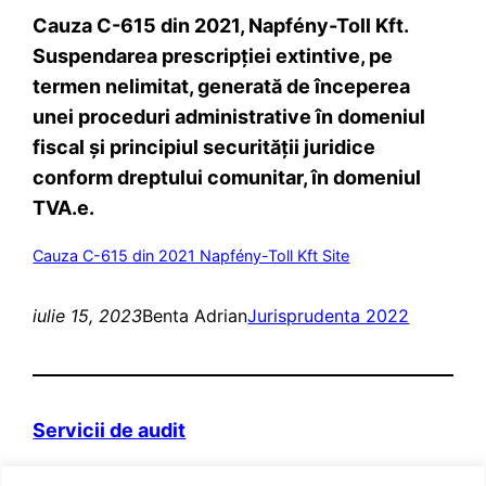
Cauza C-615 din 2021, Napfény-Toll Kft.
Suspendarea prescripției extintive, pe
termen nelimitat, generată de începerea
unei proceduri administrative în domeniul
fiscal și principiul securității juridice
conform dreptului comunitar, în domeniul
TVA.e.
Cauza C-615 din 2021 Napfény-Toll Kft Site
iulie 15, 2023
Benta Adrian
Jurisprudenta 2022
Servicii de audit
Domeniul web itva.ro si marca „Prietenii