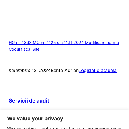
HG nr. 1393 MO nr. 1125 din 11.11.2024 Modificare norme
Codul fiscal Site
noiembrie 12, 2024
Benta Adrian
Legislatie actuala
Servicii de audit
Domeniul web itva.ro si marca „Prietenii
We value your privacy
Contabilitatii” sunt detinute de persoana fizica
autorizata Adrian Benta.
We use cookies to enhance your browsing experience, serve