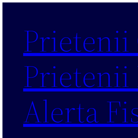
Sari
la
Prietenii
conținut
Prietenii 
Alerta Fi