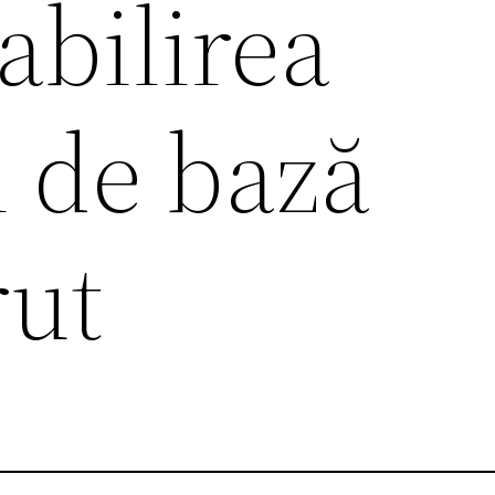
abilirea
i de bază
rut