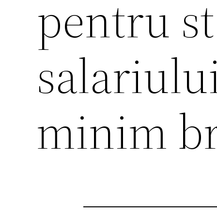
pentru st
salariulu
minim b