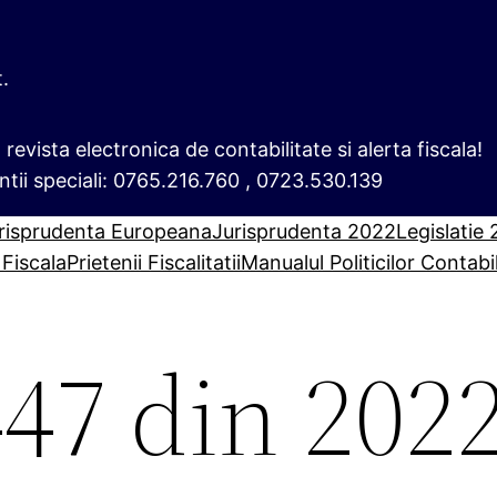
t.
i, revista electronica de contabilitate si alerta fiscala!
ntii speciali: 0765.216.760 , 0723.530.139
risprudenta Europeana
Jurisprudenta 2022
Legislatie
 Fiscala
Prietenii Fiscalitatii
Manualul Politicilor Contabi
447 din 202