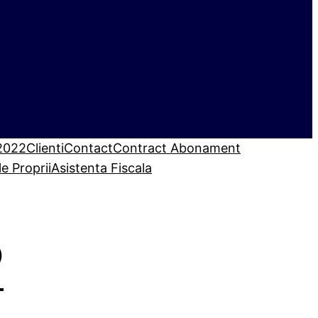
 2022
Clienti
Contact
Contract Abonament
le Proprii
Asistenta Fiscala
2