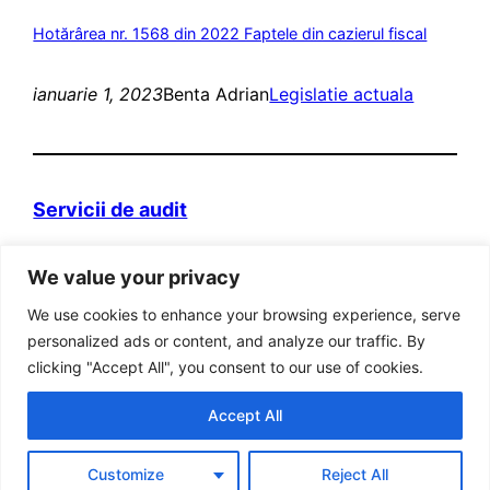
Hotărârea nr. 1568 din 2022 Faptele din cazierul fiscal
ianuarie 1, 2023
Benta Adrian
Legislatie actuala
Servicii de audit
Domeniul web itva.ro si marca „Prietenii
We value your privacy
Contabilitatii” sunt detinute de persoana fizica
autorizata Adrian Benta.
We use cookies to enhance your browsing experience, serve
Adresa: Bucuresti, Sector 5, Str. Aleea Posada, Nr
personalized ads or content, and analyze our traffic. By
8, Bl 31, Ap 19, cod postal 051414
clicking "Accept All", you consent to our use of cookies.
Cod fiscal RO 22886383
Accept All
Tel: 021. 776 90 18; Fax: 0311.043.869; Mobil: 0765
216 760; 0723 530 139 ; 0740 031 795
Customize
Reject All
Tel ANPC – Bucuresti : 0800/080999