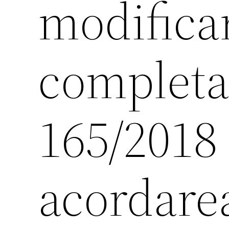
modificar
completar
165/2018
acordarea