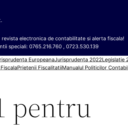
t.
i, revista electronica de contabilitate si alerta fiscala!
ntii speciali: 0765.216.760 , 0723.530.139
risprudenta Europeana
Jurisprudenta 2022
Legislatie
 Fiscala
Prietenii Fiscalitatii
Manualul Politicilor Contabi
1 pentru