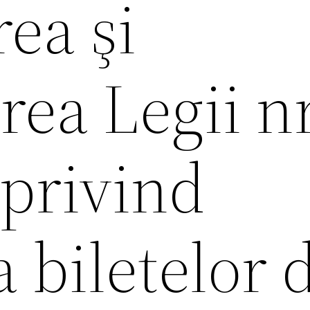
ea şi
ea Legii nr
 privind
 biletelor 