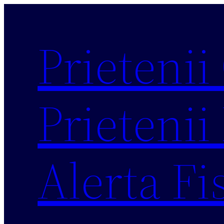
Sari
la
Prietenii
conținut
Prietenii 
Alerta Fi