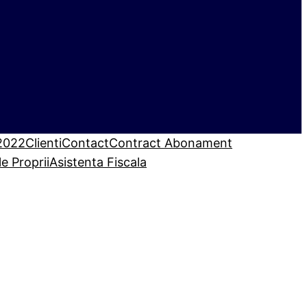
 2022
Clienti
Contact
Contract Abonament
le Proprii
Asistenta Fiscala