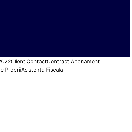
 2022
Clienti
Contact
Contract Abonament
le Proprii
Asistenta Fiscala