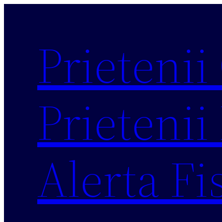
Sari
la
Prietenii
conținut
Prietenii 
Alerta Fi