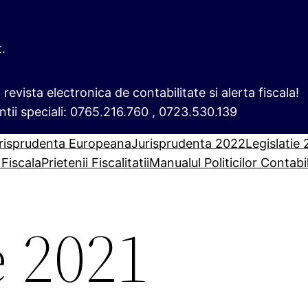
t.
i, revista electronica de contabilitate si alerta fiscala!
ntii speciali: 0765.216.760 , 0723.530.139
risprudenta Europeana
Jurisprudenta 2022
Legislatie
 Fiscala
Prietenii Fiscalitatii
Manualul Politicilor Contabi
e 2021