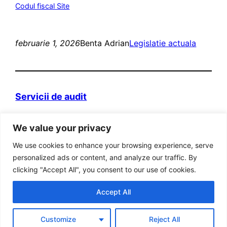
Codul fiscal Site
februarie 1, 2026
Benta Adrian
Legislatie actuala
Servicii de audit
Domeniul web itva.ro si marca „Prietenii
We value your privacy
Contabilitatii” sunt detinute de persoana fizica
autorizata Adrian Benta.
We use cookies to enhance your browsing experience, serve
Adresa: Bucuresti, Sector 5, Str. Aleea Posada, Nr
personalized ads or content, and analyze our traffic. By
8, Bl 31, Ap 19, cod postal 051414
clicking "Accept All", you consent to our use of cookies.
Cod fiscal RO 22886383
Accept All
Tel: 021. 776 90 18; Fax: 0311.043.869; Mobil: 0765
216 760; 0723 530 139 ; 0740 031 795
Customize
Reject All
Tel ANPC – Bucuresti : 0800/080999