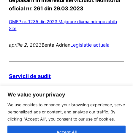
deplasării în interesul serviciului. Monitorul
oficial nr. 261 din 29.03.2023
OMFP nr. 1235 din 2023 Majorare diurna neimpozabila
Site
aprilie 2, 2023
Benta Adrian
Legislatie actuala
Servicii de audit
Domeniul web itva.ro si marca „Prietenii
We value your privacy
Contabilitatii” sunt detinute de persoana fizica
autorizata Adrian Benta.
We use cookies to enhance your browsing experience, serve
Adresa: Bucuresti, Sector 5, Str. Aleea Posada, Nr
personalized ads or content, and analyze our traffic. By
8, Bl 31, Ap 19, cod postal 051414
clicking "Accept All", you consent to our use of cookies.
Cod fiscal RO 22886383
Accept All