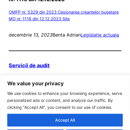
OMFP nr. 5329 din 2023 Cesionarea creantelor bugetare
MO nr. 1116 din 12.12.2023 Site
decembrie 13, 2023
Benta Adrian
Legislatie actuala
Servicii de audit
Domeniul web itva.ro si marca „Prietenii
We value your privacy
Contabilitatii” sunt detinute de persoana fizica
autorizata Adrian Benta.
We use cookies to enhance your browsing experience, serve
Adresa: Bucuresti, Sector 5, Str. Aleea Posada, Nr
personalized ads or content, and analyze our traffic. By
8, Bl 31, Ap 19, cod postal 051414
clicking "Accept All", you consent to our use of cookies.
Cod fiscal RO 22886383
Accept All
Tel: 021. 776 90 18; Fax: 0311.043.869; Mobil: 0765
216 760; 0723 530 139 ; 0740 031 795