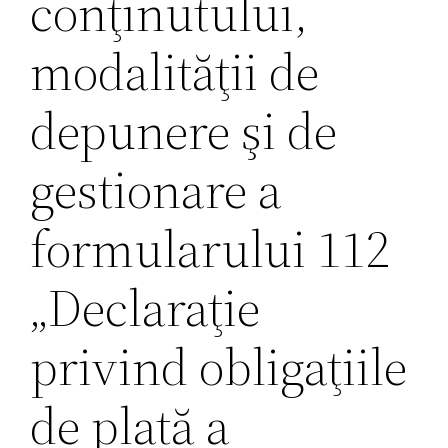
conţinutului,
modalităţii de
depunere şi de
gestionare a
formularului 112
„Declaraţie
privind obligaţiile
de plată a