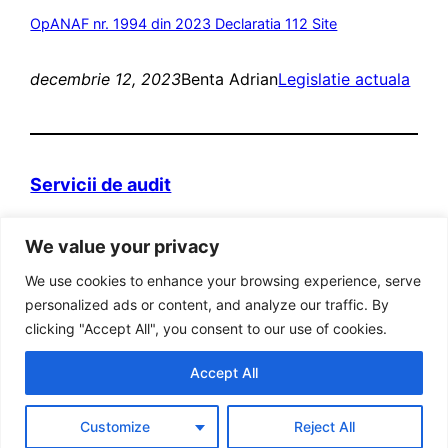
OpANAF nr. 1994 din 2023 Declaratia 112 Site
decembrie 12, 2023
Benta Adrian
Legislatie actuala
Servicii de audit
Domeniul web itva.ro si marca „Prietenii
We value your privacy
Contabilitatii” sunt detinute de persoana fizica
autorizata Adrian Benta.
We use cookies to enhance your browsing experience, serve
Adresa: Bucuresti, Sector 5, Str. Aleea Posada, Nr
personalized ads or content, and analyze our traffic. By
8, Bl 31, Ap 19, cod postal 051414
clicking "Accept All", you consent to our use of cookies.
Cod fiscal RO 22886383
Accept All
Tel: 021. 776 90 18; Fax: 0311.043.869; Mobil: 0765
216 760; 0723 530 139 ; 0740 031 795
Customize
Reject All
Tel ANPC – Bucuresti : 0800/080999