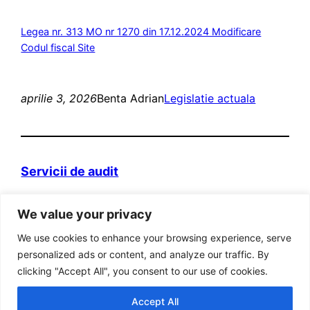
Legea nr. 313 MO nr 1270 din 17.12.2024 Modificare
Codul fiscal Site
aprilie 3, 2026
Benta Adrian
Legislatie actuala
Servicii de audit
Domeniul web itva.ro si marca „Prietenii
We value your privacy
Contabilitatii” sunt detinute de persoana fizica
autorizata Adrian Benta.
We use cookies to enhance your browsing experience, serve
Adresa: Bucuresti, Sector 5, Str. Aleea Posada, Nr
personalized ads or content, and analyze our traffic. By
8, Bl 31, Ap 19, cod postal 051414
clicking "Accept All", you consent to our use of cookies.
Cod fiscal RO 22886383
Accept All
Tel: 021. 776 90 18; Fax: 0311.043.869; Mobil: 0765