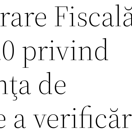
are Fiscală
0 privind
ţa de
 a verificăr