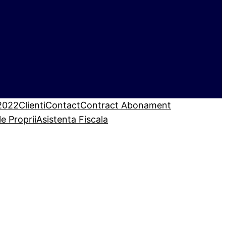
 2022
Clienti
Contact
Contract Abonament
le Proprii
Asistenta Fiscala