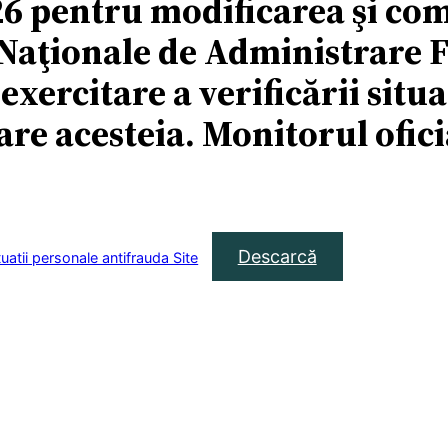
6 pentru modificarea şi co
Naţionale de Administrare F
ercitare a verificării situaţ
are acesteia. Monitorul ofici
Descarcă
atii personale antifrauda Site