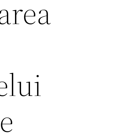
area
elui
de