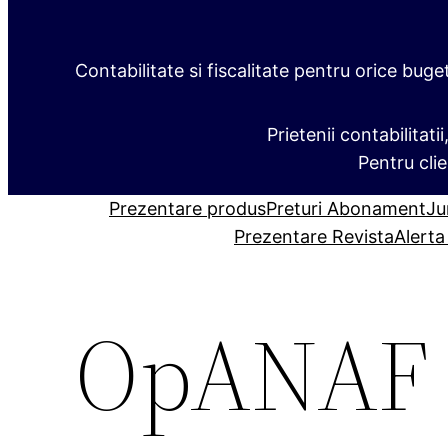
Contabilitate si fiscalitate pentru orice buge
Prietenii contabilitati
Pentru clie
Prezentare produs
Preturi Abonament
Ju
Prezentare Revista
Alerta
OpANAF n