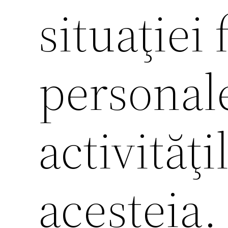
situaţiei 
personale
activităţ
acesteia.