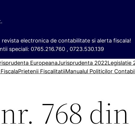
t.
i, revista electronica de contabilitate si alerta fiscala!
ntii speciali: 0765.216.760 , 0723.530.139
risprudenta Europeana
Jurisprudenta 2022
Legislatie
 Fiscala
Prietenii Fiscalitatii
Manualul Politicilor Contabi
r. 768 din