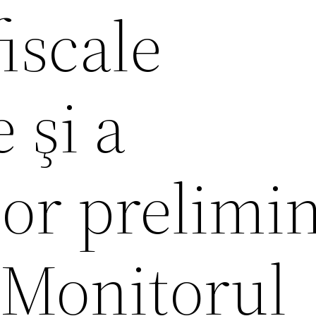
fiscale
 şi a
ilor prelimi
 Monitorul