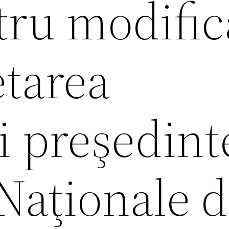
tru modific
etarea
i preşedint
Naţionale 