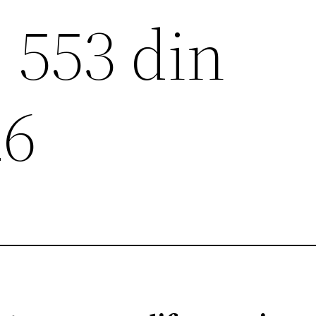
. 553 din
26