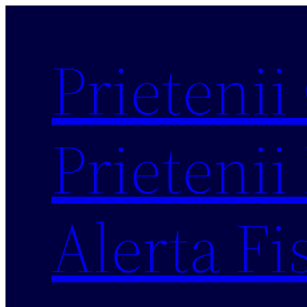
Sari
la
Prietenii
conținut
Prietenii 
Alerta Fi