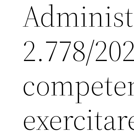
Administr
2.778/202
competen
exercitare