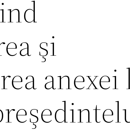
vind
ea şi
rea anexei 
preşedintel