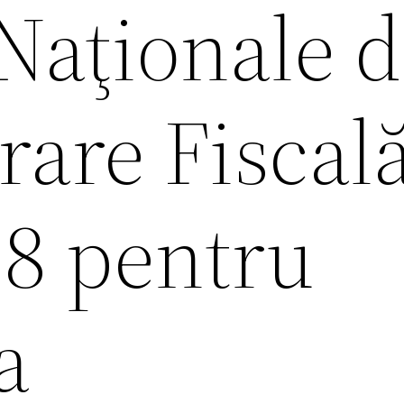
Naţionale 
are Fiscală
18 pentru
a