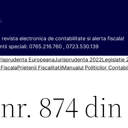
t.
i, revista electronica de contabilitate si alerta fiscala!
ntii speciali: 0765.216.760 , 0723.530.139
risprudenta Europeana
Jurisprudenta 2022
Legislatie
 Fiscala
Prietenii Fiscalitatii
Manualul Politicilor Contabi
r. 874 din