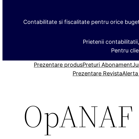
Contabilitate si fiscalitate pentru orice buge
Prietenii contabilitati
Pentru clie
Prezentare produs
Preturi Abonament
Ju
Prezentare Revista
Alerta
OpANAF n