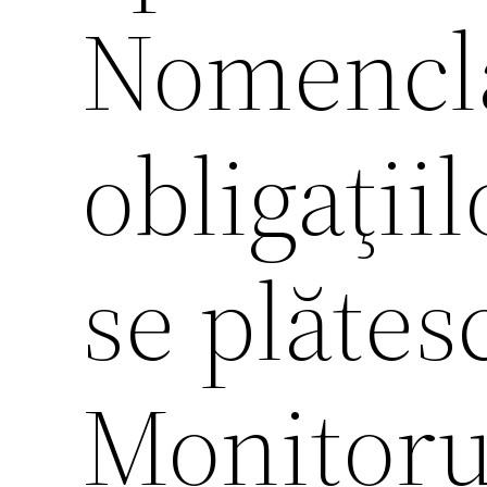
Nomencla
obligaţiil
se plătes
Monitorul