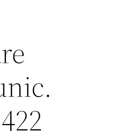
are
unic.
 422