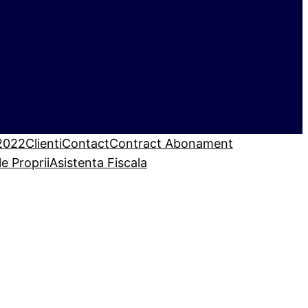
 2022
Clienti
Contact
Contract Abonament
le Proprii
Asistenta Fiscala