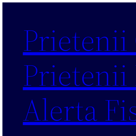
Sari
la
Prietenii
conținut
Prietenii 
Alerta Fi