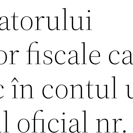
torului
or fiscale c
c în contul 
 oficial nr.