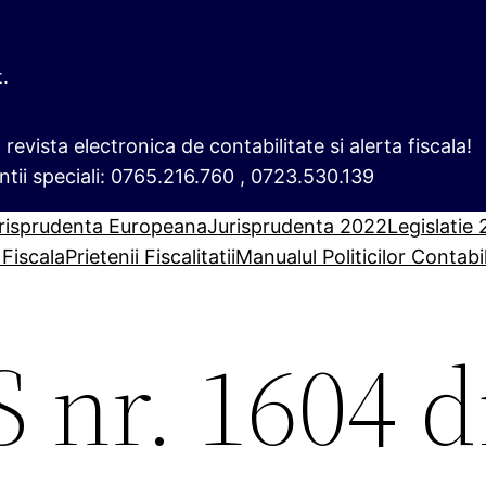
t.
i, revista electronica de contabilitate si alerta fiscala!
ntii speciali: 0765.216.760 , 0723.530.139
risprudenta Europeana
Jurisprudenta 2022
Legislatie
 Fiscala
Prietenii Fiscalitatii
Manualul Politicilor Contabi
 nr. 1604 d