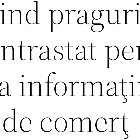
ind praguri
Intrastat p
a informaţi
e de comerţ