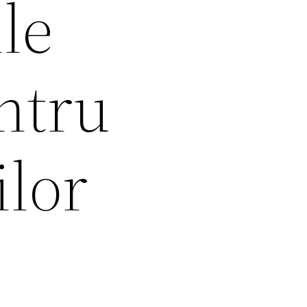
le
entru
ilor