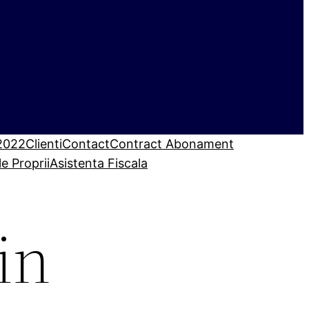
 2022
Clienti
Contact
Contract Abonament
le Proprii
Asistenta Fiscala
in