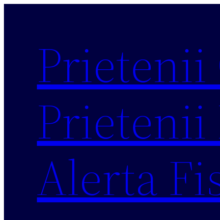
Sari
la
Prietenii
conținut
Prietenii 
Alerta Fi