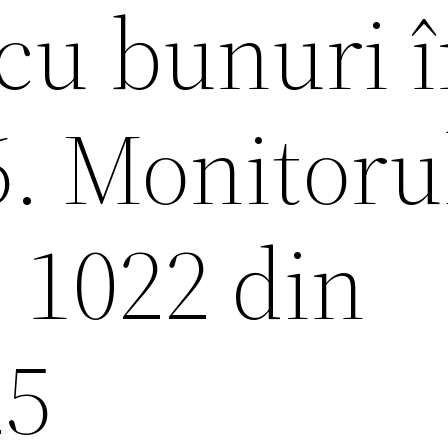
cu bunuri 
6. Monitoru
. 1022 din
25