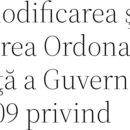
dificarea 
rea Ordona
ţă a Guvern
09 privind