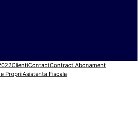
 2022
Clienti
Contact
Contract Abonament
le Proprii
Asistenta Fiscala