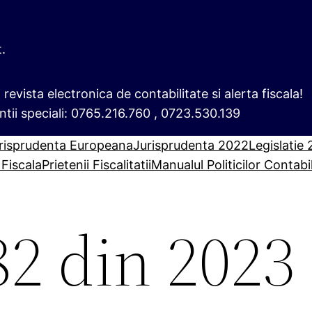
t.
i, revista electronica de contabilitate si alerta fiscala!
ntii speciali: 0765.216.760 , 0723.530.139
risprudenta Europeana
Jurisprudenta 2022
Legislatie
 Fiscala
Prietenii Fiscalitatii
Manualul Politicilor Contabi
82 din 2023