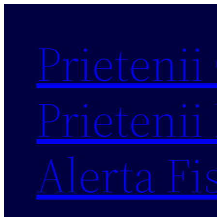
Sari
la
Prietenii
conținut
Prietenii 
Alerta Fi