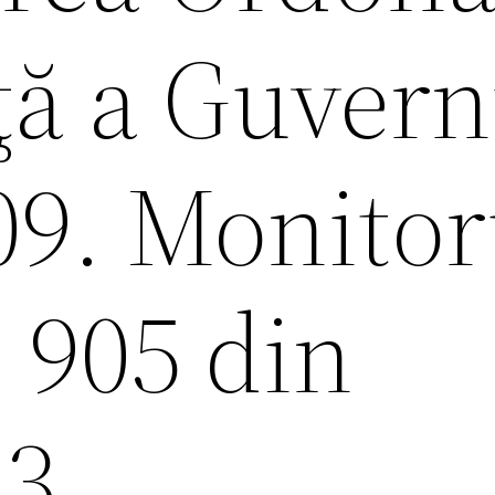
ţă a Guvern
09. Monitor
. 905 din
23