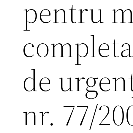
pentru mo
completa
de urgen
nr. 77/20