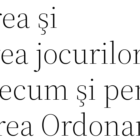
ea şi
ea jocurilo
recum şi pe
rea Ordona