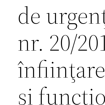
de urgen
nr. 20/20
înfiinţar
şi funcţi