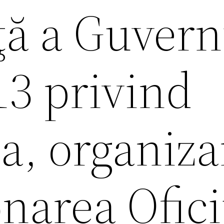
ţă a Guvern
13 privind
ea, organiz
onarea Ofici