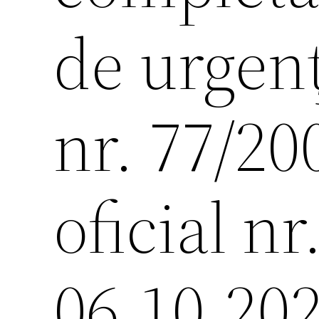
de urgen
nr. 77/20
oficial nr
06.10.20