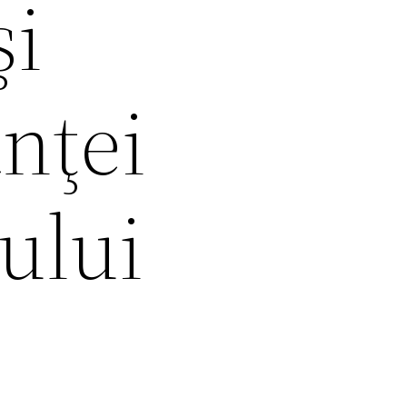
şi
nţei
ului