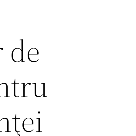
r de
ntru
nţei