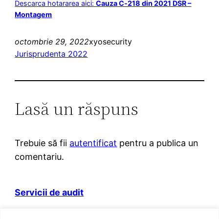
Descarca hotararea aici:
Cauza C‑218 din 2021 DSR –
Montagem
octombrie 29, 2022
xyosecurity
Jurisprudenta 2022
Lasă un răspuns
Trebuie să fii
autentificat
pentru a publica un
comentariu.
Servicii de audit
Domeniul web itva.ro si marca „Prietenii