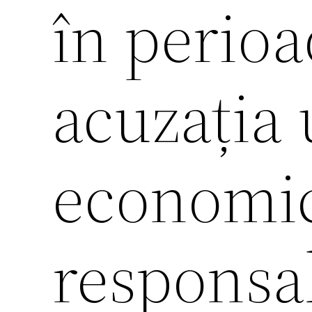
în perioa
acuzația 
economic
responsab