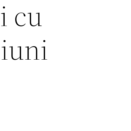
i cu
țiuni