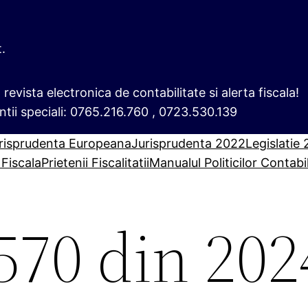
t.
i, revista electronica de contabilitate si alerta fiscala!
ntii speciali: 0765.216.760 , 0723.530.139
risprudenta Europeana
Jurisprudenta 2022
Legislatie
 Fiscala
Prietenii Fiscalitatii
Manualul Politicilor Contabi
570 din 202