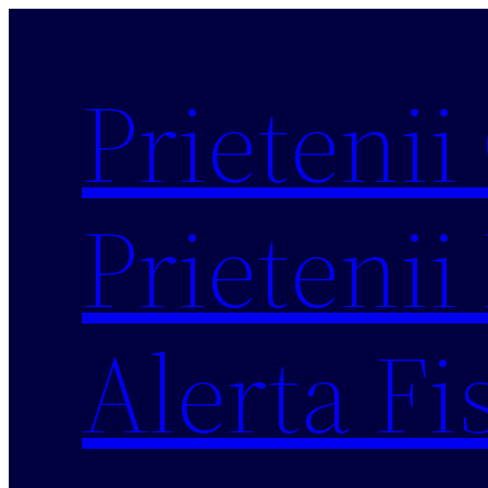
Sari
la
Prietenii
conținut
Prietenii 
Alerta Fi