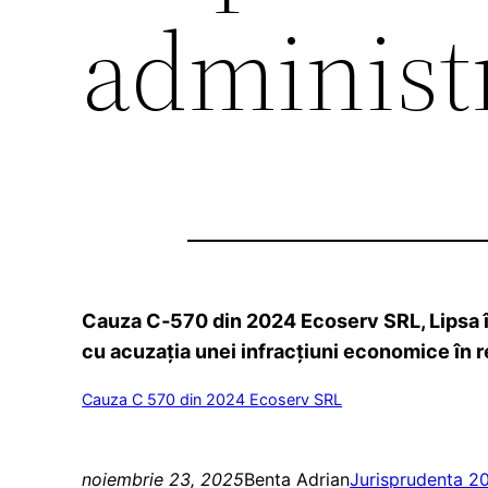
administr
Cauza C‑570 din 2024 Ecoserv SRL, Lipsa în g
cu acuzația unei infracțiuni economice în r
Cauza C 570 din 2024 Ecoserv SRL
noiembrie 23, 2025
Benta Adrian
Jurisprudenta 2