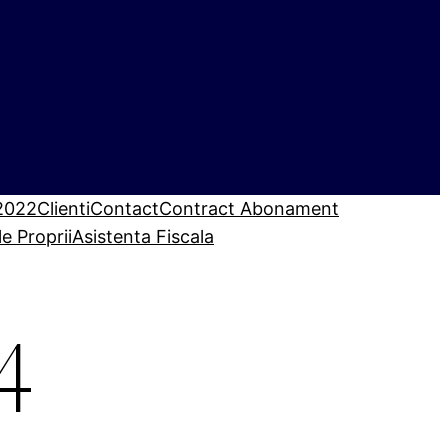
 2022
Clienti
Contact
Contract Abonament
le Proprii
Asistenta Fiscala
4