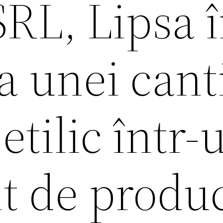
RL, Lipsa 
a unei canti
etilic într-
t de produc