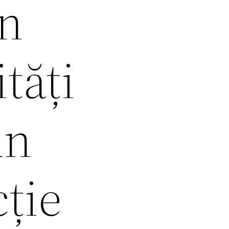
în
tăți
un
ție