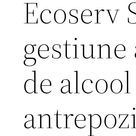
Ecoserv S
gestiune 
de alcool 
antrepozi