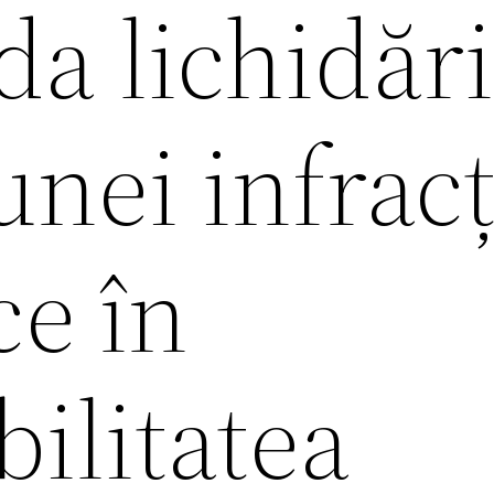
da lichidări
unei infrac
e în
ilitatea