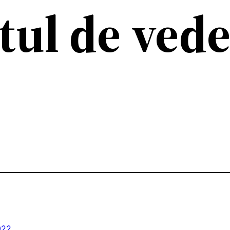
tul de ved
022