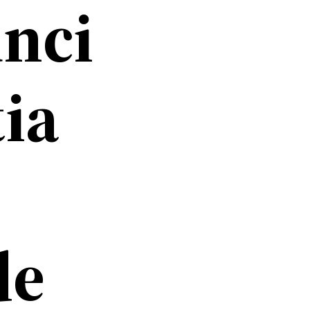
unci
tia
de