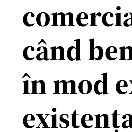
comercia
când bene
în mod e
existenț