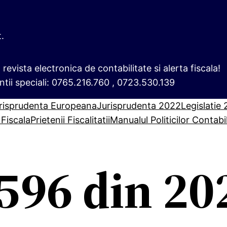
t.
i, revista electronica de contabilitate si alerta fiscala!
ntii speciali: 0765.216.760 , 0723.530.139
risprudenta Europeana
Jurisprudenta 2022
Legislatie
 Fiscala
Prietenii Fiscalitatii
Manualul Politicilor Contabi
596 din 20