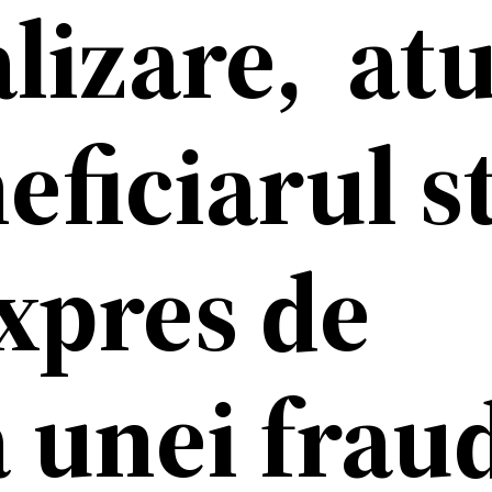
lizare, at
ficiarul s
xpres de
a unei frau