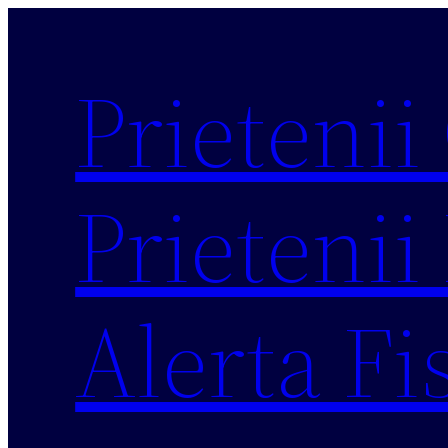
Sari
la
Prietenii
conținut
Prietenii 
Alerta Fi