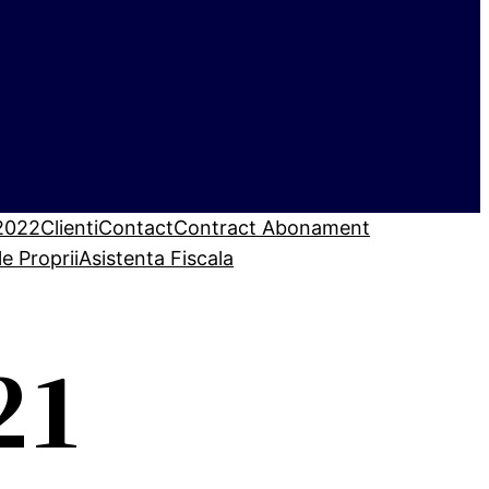
 2022
Clienti
Contact
Contract Abonament
le Proprii
Asistenta Fiscala
21