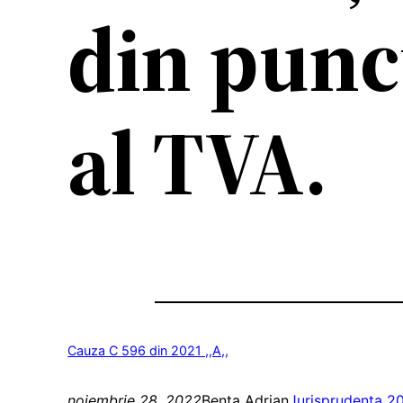
din punc
al TVA.
Cauza C 596 din 2021 ,,A,,
noiembrie 28, 2022
Benta Adrian
Jurisprudenta 2