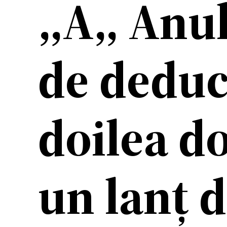
,,A,, Anu
de deduc
doilea do
un lanț 