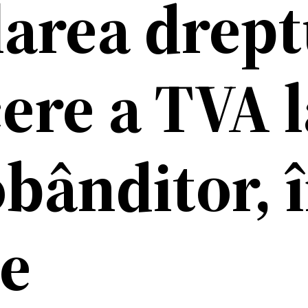
larea drept
ere a TVA l
bânditor, î
de