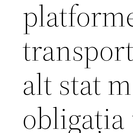
platforme
transport
alt stat 
obligația 