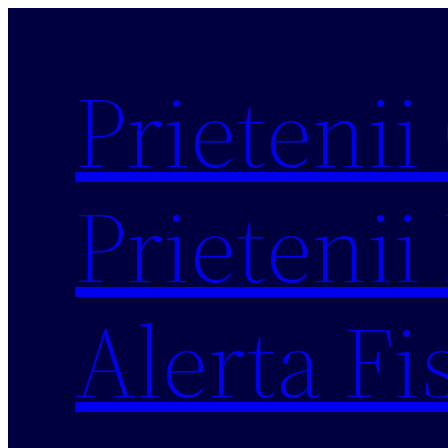
Sari
la
Prietenii
conținut
Prietenii 
Alerta Fi