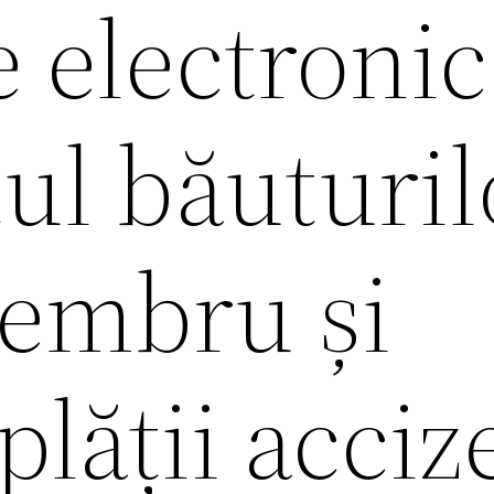
 electronic
ul băuturil
membru și
plății acciz