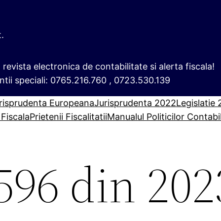
t.
i, revista electronica de contabilitate si alerta fiscala!
ntii speciali: 0765.216.760 , 0723.530.139
risprudenta Europeana
Jurisprudenta 2022
Legislatie
 Fiscala
Prietenii Fiscalitatii
Manualul Politicilor Contabi
596 din 202