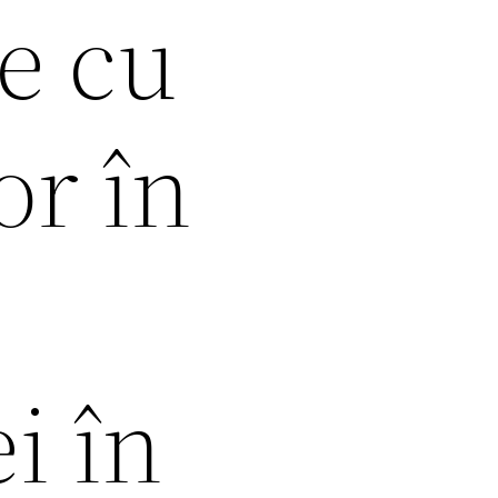
e cu
or în
ei în