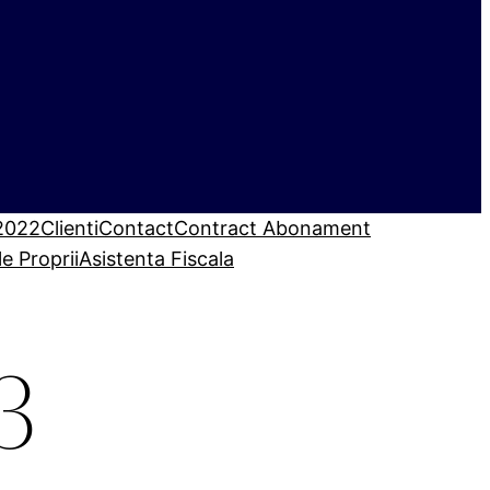
 2022
Clienti
Contact
Contract Abonament
le Proprii
Asistenta Fiscala
3