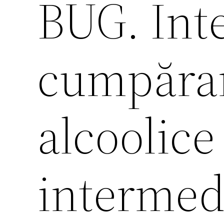
BUG. Int
cumpărar
alcoolice
intermed