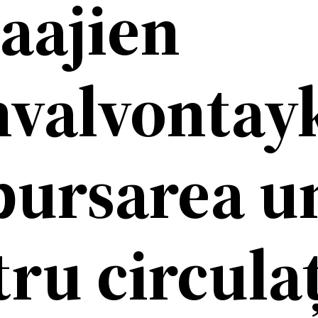
aajien
valvontay
ursarea u
ru circula