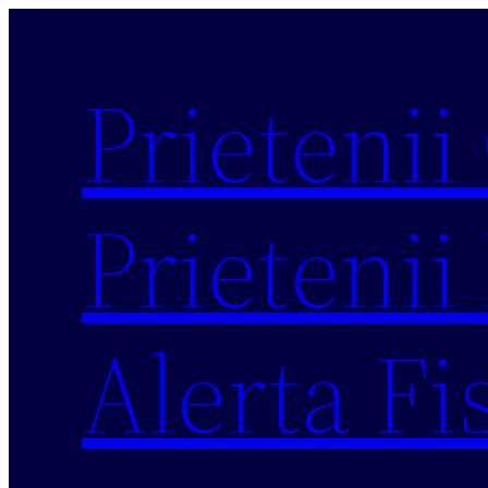
Sari
la
Prietenii
conținut
Prietenii 
Alerta Fi