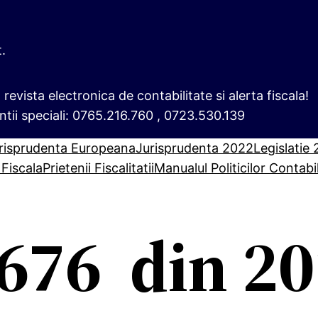
t.
i, revista electronica de contabilitate si alerta fiscala!
ntii speciali: 0765.216.760 , 0723.530.139
risprudenta Europeana
Jurisprudenta 2022
Legislatie
 Fiscala
Prietenii Fiscalitatii
Manualul Politicilor Contabi
676 din 2