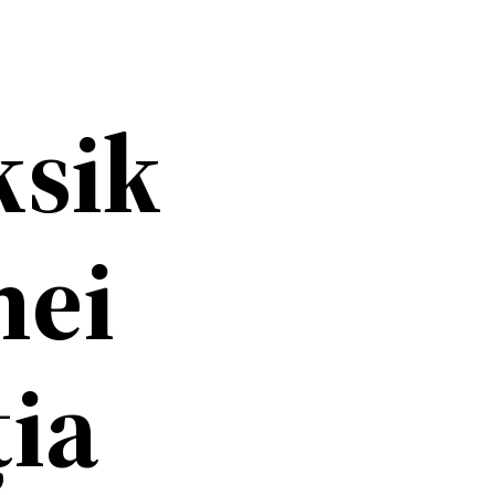
ksik
nei
ția