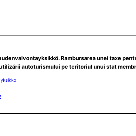
denvalvontayksikkö. Rambursarea unei taxe pentru c
utilizării autoturismului pe teritoriul unui stat memb
ayksikko
2