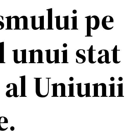
smului pe
l unui stat
al Uniunii
e.