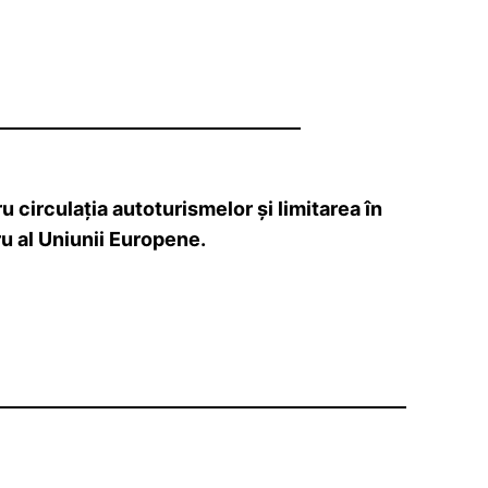
irculația autoturismelor și limitarea în
ru al Uniunii Europene.