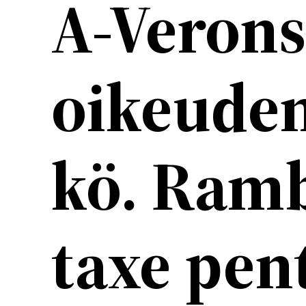
A-Verons
oikeuden
kö. Ramb
taxe pent