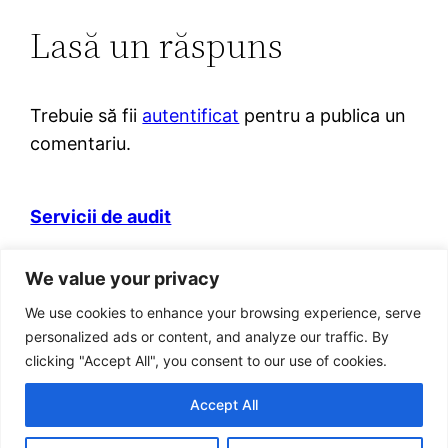
Lasă un răspuns
Trebuie să fii
autentificat
pentru a publica un
comentariu.
Servicii de audit
Domeniul web itva.ro si marca „Prietenii
We value your privacy
Contabilitatii” sunt detinute de persoana fizica
autorizata Adrian Benta.
We use cookies to enhance your browsing experience, serve
Adresa: Bucuresti, Sector 5, Str. Aleea Posada, Nr
personalized ads or content, and analyze our traffic. By
8, Bl 31, Ap 19, cod postal 051414
clicking "Accept All", you consent to our use of cookies.
Cod fiscal RO 22886383
Accept All
Tel: 021. 776 90 18; Fax: 0311.043.869; Mobil: 0765
216 760; 0723 530 139 ; 0740 031 795