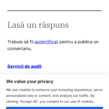
Lasă un răspuns
Trebuie să fii
autentificat
pentru a publica un
comentariu.
Servicii de audit
Domeniul web itva.ro si marca „Prietenii
We value your privacy
Contabilitatii” sunt detinute de persoana fizica
autorizata Adrian Benta.
We use cookies to enhance your browsing experience, serve
Adresa: Bucuresti, Sector 5, Str. Aleea Posada, Nr
personalized ads or content, and analyze our traffic. By
8, Bl 31, Ap 19, cod postal 051414
clicking "Accept All", you consent to our use of cookies.
Cod fiscal RO 22886383