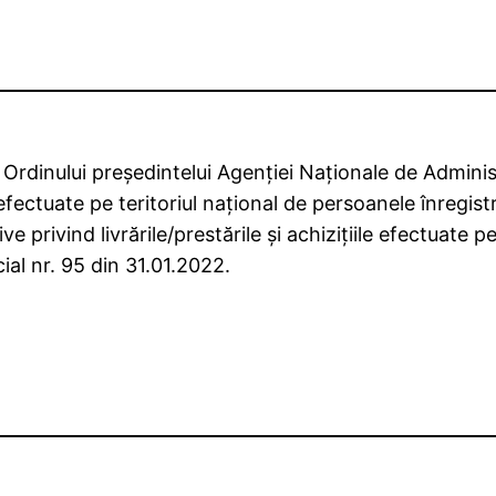
Ordinului preşedintelui Agenţiei Naţionale de Administ
lor efectuate pe teritoriul naţional de persoanele înreg
ve privind livrările/prestările şi achiziţiile efectuate 
ial nr. 95 din 31.01.2022.