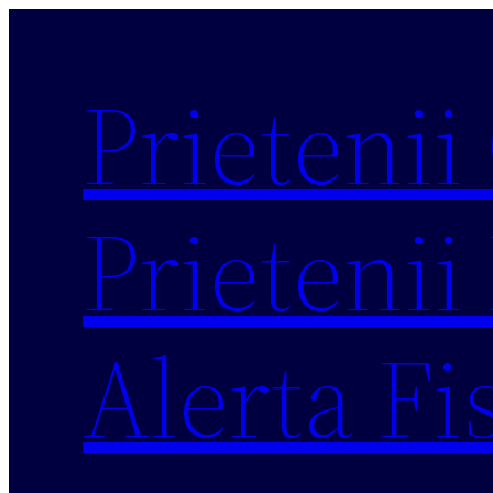
Sari
la
Prietenii
conținut
Prietenii 
Alerta Fi