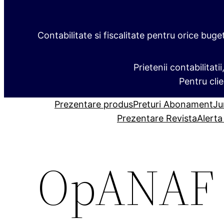
Contabilitate si fiscalitate pentru orice buge
Prietenii contabilitati
Pentru clie
Prezentare produs
Preturi Abonament
Ju
Prezentare Revista
Alerta
OpANAF n