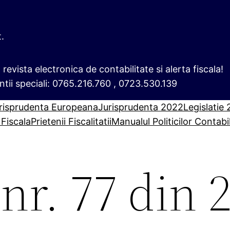
t.
i, revista electronica de contabilitate si alerta fiscala!
ntii speciali: 0765.216.760 , 0723.530.139
risprudenta Europeana
Jurisprudenta 2022
Legislatie
 Fiscala
Prietenii Fiscalitatii
Manualul Politicilor Contabi
r. 77 din 