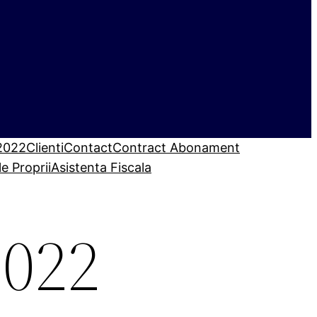
 2022
Clienti
Contact
Contract Abonament
le Proprii
Asistenta Fiscala
2022