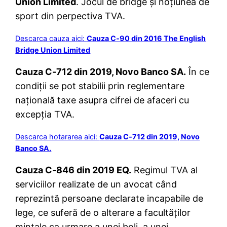
Union Limited
. Jocul de bridge și noțiunea de
sport din perpectiva TVA.
Descarca cauza aici:
Cauza C‑90 din 2016 The English
Bridge Union Limited
Cauza C‑712 din 2019, Novo Banco SA.
În ce
condiții se pot stabilii prin reglementare
națională taxe asupra cifrei de afaceri cu
excepția TVA.
Descarca hotararea aici:
Cauza C‑712 din 2019, Novo
Banco SA.
Cauza C‑846 din 2019 EQ.
Regimul TVA al
serviciilor realizate de un avocat când
reprezintă persoane declarate incapabile de
lege, ce suferă de o alterare a facultăților
mintale ca urmare a unei boli, a unei