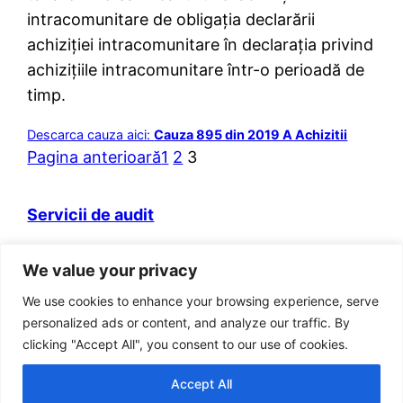
intracomunitare de obligația declarării
achiziției intracomunitare în declarația privind
achizițiile intracomunitare într-o perioadă de
timp.
Descarca cauza aici:
Cauza 895 din 2019 A Achizitii
Pagina anterioară
1
2
3
Servicii de audit
Domeniul web itva.ro si marca „Prietenii
We value your privacy
Contabilitatii” sunt detinute de persoana fizica
autorizata Adrian Benta.
We use cookies to enhance your browsing experience, serve
Adresa: Bucuresti, Sector 5, Str. Aleea Posada, Nr
personalized ads or content, and analyze our traffic. By
8, Bl 31, Ap 19, cod postal 051414
clicking "Accept All", you consent to our use of cookies.
Cod fiscal RO 22886383
Accept All
Tel: 021. 776 90 18; Fax: 0311.043.869; Mobil: 0765