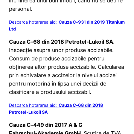
închirierea unui bun imobil, când nu se deține
personal.
Descarca hotararea aici:
Cauza C‑931 din 2019 Titanium
Ltd
Cauza C‑68 din 2018 Petrotel‑Lukoil SA.
Inspecție asupra unor produse accizabile.
Consum de produse accizabile pentru
obținerea altor produse accizabile. Calcularea
prin echivalare a accizelor la nivelui accizei
pentru motorină în lipsa unei decizii de
clasificare a produsului accizabil.
Descarca hotararea aici:
Cauza C‑68 din 2018
Petrotel‑Lukoil SA
Cauza C‑449 din 2017 A & G
Fahrschul‑Akademie GmbH.
Scutire de TVA